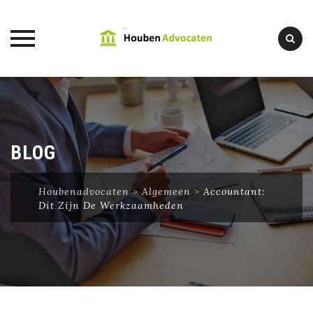
Skip
to
content
BLOG
Houbenadvocaten
>
Algemeen
>
Accountant:
Dit Zijn De Werkzaamheden