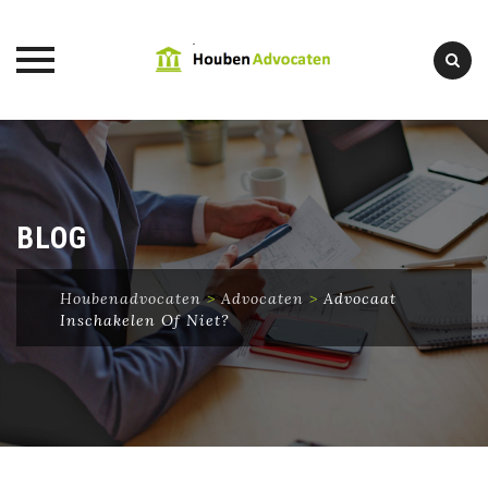
Skip
to
content
BLOG
Houbenadvocaten
>
Advocaten
>
Advocaat
Inschakelen Of Niet?