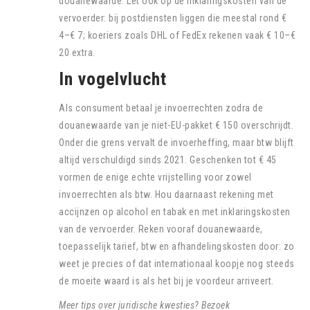
douanewaarde. Let ook op de inklaringskosten van de
vervoerder: bij postdiensten liggen die meestal rond €
4–€ 7; koeriers zoals DHL of FedEx rekenen vaak € 10–€
20 extra.
In vogelvlucht
Als consument betaal je invoerrechten zodra de
douanewaarde van je niet-EU-pakket € 150 overschrijdt.
Onder die grens vervalt de invoerheffing, maar btw blijft
altijd verschuldigd sinds 2021. Geschenken tot € 45
vormen de enige echte vrijstelling voor zowel
invoerrechten als btw. Hou daarnaast rekening met
accijnzen op alcohol en tabak en met inklaringskosten
van de vervoerder. Reken vooraf douanewaarde,
toepasselijk tarief, btw en afhandelingskosten door: zo
weet je precies of dat internationaal koopje nog steeds
de moeite waard is als het bij je voordeur arriveert.
Meer tips over juridische kwesties? Bezoek