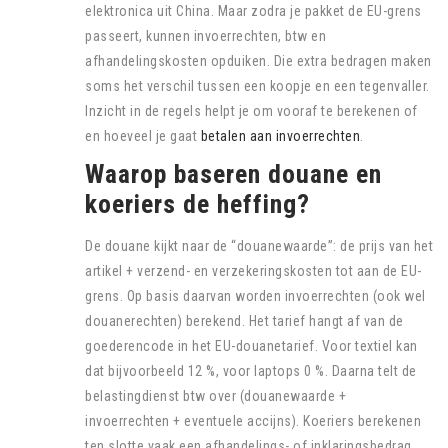
elektronica uit China. Maar zodra je pakket de EU-grens
passeert, kunnen invoerrechten, btw en
afhandelingskosten opduiken. Die extra bedragen maken
soms het verschil tussen een koopje en een tegenvaller.
Inzicht in de regels helpt je om vooraf te berekenen of
en hoeveel je gaat
betalen aan invoerrechten
.
Waarop baseren douane en
koeriers de heffing?
De douane kijkt naar de “douanewaarde”: de prijs van het
artikel + verzend- en verzekeringskosten tot aan de EU-
grens. Op basis daarvan worden invoerrechten (ook wel
douanerechten) berekend. Het tarief hangt af van de
goederencode in het EU-douanetarief. Voor textiel kan
dat bijvoorbeeld 12 %, voor laptops 0 %. Daarna telt de
belastingdienst btw over (douanewaarde +
invoerrechten + eventuele accijns). Koeriers berekenen
ten slotte vaak een afhandelings- of inklaringsbedrag