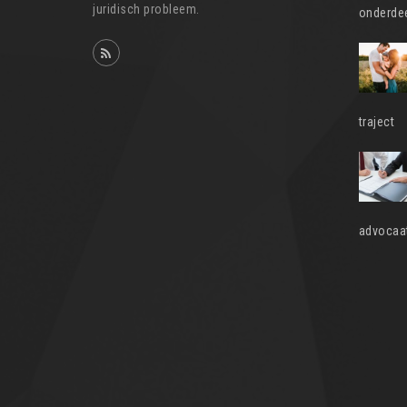
juridisch probleem.
onderdee
traject
advocaat