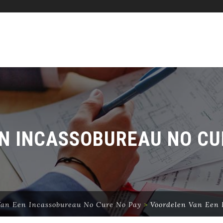
N INCASSOBUREAU NO CU
Van Een Incassobureau No Cure No Pay
>
Voordelen Van Een 