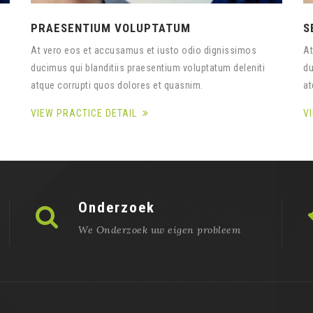
PRAESENTIUM VOLUPTATUM
S
At vero eos et accusamus et iusto odio dignissimos
At
ducimus qui blanditiis praesentium voluptatum deleniti
du
atque corrupti quos dolores et quasnim.
at
VIEW PRACTICE DETAIL
V
Onderzoek
We Onderzoek uw eigen probleem