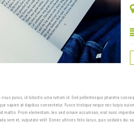
us risus purus, id lobortis urna rutrum id. Sed pellentesque pharetra cons
istique sapien at dapibus consectetur. Fusce tristique neque nec turpis eui
d mattis. Proin elementum, leo sed ornare accumsan, erat nunc imperdie
a sem et, vulputate velit. Donec ultrices felis lacus, quis sodales dui sag