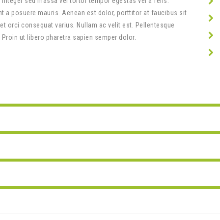
 Integer sed massa vel tortor tempor egestas vel a felis.
 a posuere mauris. Aenean est dolor, porttitor at faucibus sit
t orci consequat varius. Nullam ac velit est. Pellentesque
. Proin ut libero pharetra sapien semper dolor.