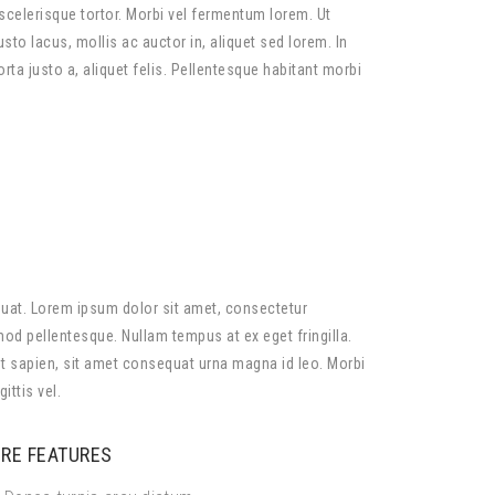
t scelerisque tortor. Morbi vel fermentum lorem. Ut
sto lacus, mollis ac auctor in, aliquet sed lorem. In
orta justo a, aliquet felis. Pellentesque habitant morbi
equat. Lorem ipsum dolor sit amet, consectetur
smod pellentesque. Nullam tempus at ex eget fringilla.
t sapien, sit amet consequat urna magna id leo. Morbi
ittis vel.
RE FEATURES