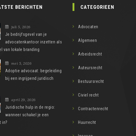
ATSTE BERICHTEN
CATEGORIEEN
Advocaten
juli 5, 2026
Je bedrijfsgevel van je
Algemeen
advocatenkantoor inzetten als
l van lokale branding
Arbeidsrecht
mei 5, 2026
Auteursrecht
Adoptie advocaat: begeleiding
bij een ingrijpend juridisch
Bestuursrecht
Civiel recht
april 29, 2026
Juridische hulp in de regio:
Contractenrecht
wanneer schakel je een
 in?
Huurrecht