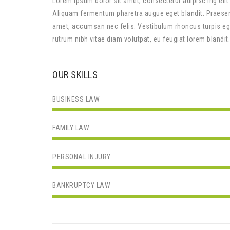
Lorem ipsum dolor sit amet, consectetur adipisc ing elit.
Aliquam fermentum pharetra augue eget blandit. Praesent
amet, accumsan nec felis. Vestibulum rhoncus turpis ege
rutrum nibh vitae diam volutpat, eu feugiat lorem blandit
OUR SKILLS
BUSINESS LAW
FAMILY LAW
PERSONAL INJURY
BANKRUPTCY LAW