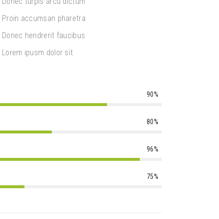
Donec turpis arcu dictum
Proin accumsan pharetra
Donec hendrerit faucibus
Lorem ipusm dolor sit
90%
80%
96%
75%