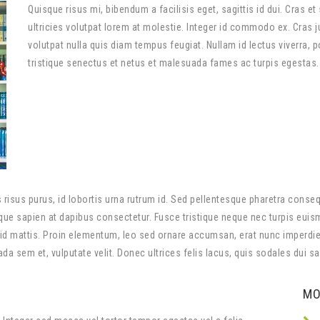
Quisque risus mi, bibendum a facilisis eget, sagittis id dui. Cras e
ultricies volutpat lorem at molestie. Integer id commodo ex. Cras ju
volutpat nulla quis diam tempus feugiat. Nullam id lectus viverra, p
tristique senectus et netus et malesuada fames ac turpis egestas.
us risus purus, id lobortis urna rutrum id. Sed pellentesque pharetra cons
istique sapien at dapibus consectetur. Fusce tristique neque nec turpis eui
d mattis. Proin elementum, leo sed ornare accumsan, erat nunc imperdie
a sem et, vulputate velit. Donec ultrices felis lacus, quis sodales dui sag
MO