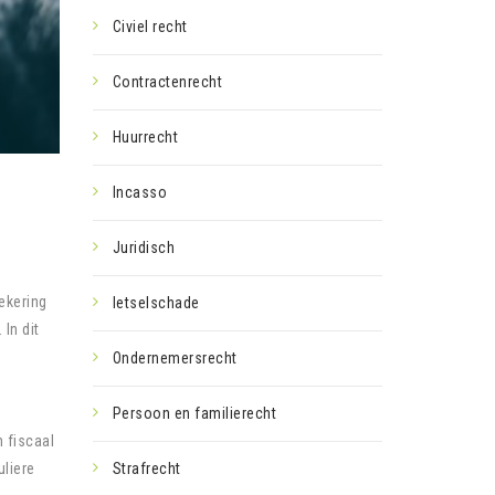
Civiel recht
Contractenrecht
Huurrecht
Incasso
Juridisch
ekering
letselschade
 In dit
Ondernemersrecht
Persoon en familierecht
n fiscaal
uliere
Strafrecht