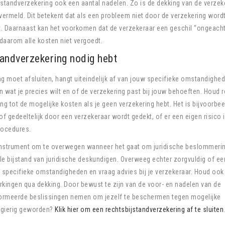
standverzekering ook een aantal nadelen. Zo is de dekking van de verzek
 vermeld. Dit betekent dat als een probleem niet door de verzekering word
. Daarnaast kan het voorkomen dat de verzekeraar een geschil “ongeach
daarom alle kosten niet vergoedt.
tandverzekering nodig hebt
ing moet afsluiten, hangt uiteindelijk af van jouw specifieke omstandighe
 wat je precies wilt en of de verzekering past bij jouw behoeften. Houd 
g tot de mogelijke kosten als je geen verzekering hebt. Het is bijvoorbee
f gedeeltelijk door een verzekeraar wordt gedekt, of er een eigen risico 
procedures.
 instrument om te overwegen wanneer het gaat om juridische beslommeri
le bijstand van juridische deskundigen. Overweeg echter zorgvuldig of ee
 specifieke omstandigheden en vraag advies bij je verzekeraar. Houd ook
rkingen qua dekking. Door bewust te zijn van de voor- en nadelen van de
nformeerde beslissingen nemen om jezelf te beschermen tegen mogelijke
sgierig geworden?
Klik hier om een rechtsbijstandverzekering af te sluiten