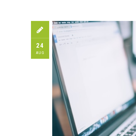
24
AUG