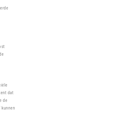
eerde
ost
de
ciële
kent dat
e de
f kunnen