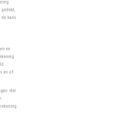
ering
t gedekt,
t de kans
den en
rekening
ld
is en of
ngen. Het
n
 rekening
.