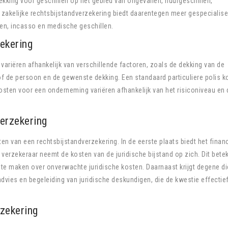
kking voor geschillen op het gebied van ongevallen, huurgeschillen,
zakelijke rechtsbijstandverzekering biedt daarentegen meer gespecialis
len, incasso en medische geschillen.
ekering
variëren afhankelijk van verschillende factoren, zoals de dekking van de
 of de persoon en de gewenste dekking. Een standaard particuliere polis k
sten voor een onderneming variëren afhankelijk van het risiconiveau en 
erzekering
ten van een rechtsbijstandverzekering. In de eerste plaats biedt het finan
verzekeraar neemt de kosten van de juridische bijstand op zich. Dit bete
te maken over onverwachte juridische kosten. Daarnaast krijgt degene di
dvies en begeleiding van juridische deskundigen, die de kwestie effectie
zekering