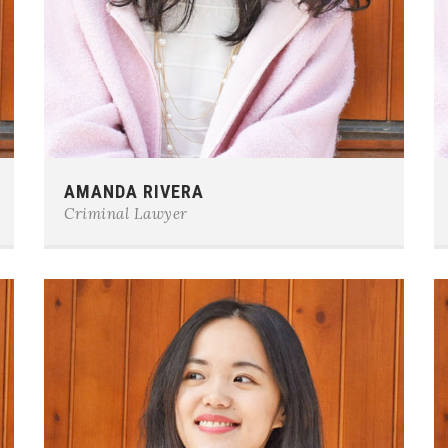
Phone:
0123-456-7890
AMANDA RIVERA
E-mail:
team@example.com
Criminal Lawyer