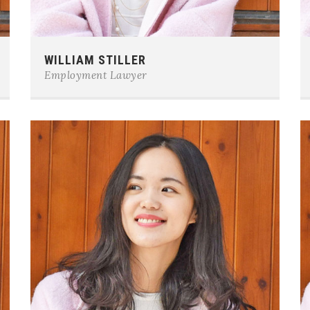
Phone:
0123-456-7890
WILLIAM STILLER
E-mail:
team@example.com
Employment Lawyer