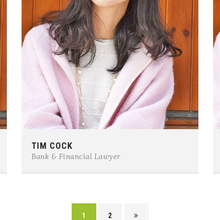
Phone:
0123-456-7890
TIM COCK
E-mail:
team@example.com
Bank & Financial Lawyer
1
2