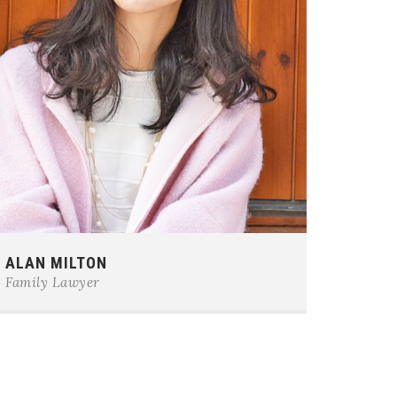
Phone:
0123-456-7890
ALAN MILTON
E-mail:
team@example.com
Family Lawyer