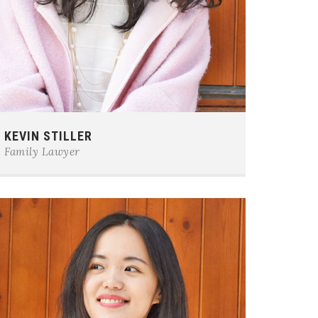
Phone:
0123-456-7890
KEVIN STILLER
E-mail:
team@example.com
Family Lawyer