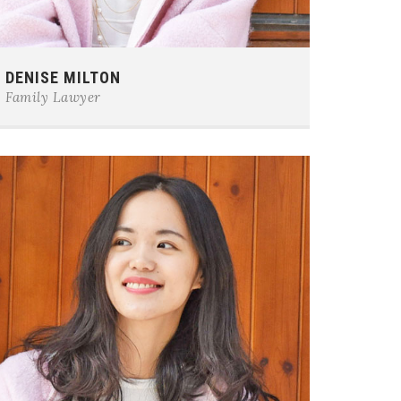
Phone:
0123-456-7890
DENISE MILTON
E-mail:
team@example.com
Family Lawyer