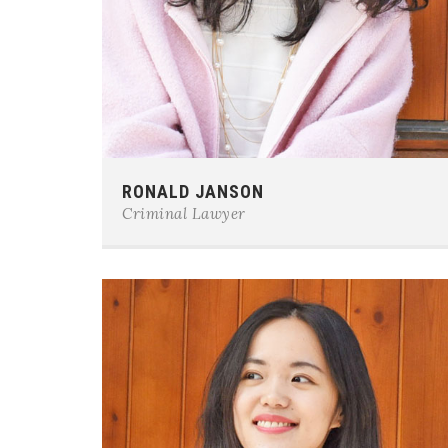
Phone:
0123-456-7890
RONALD JANSON
E-mail:
team@example.com
Criminal Lawyer