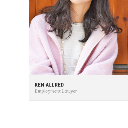
Phone:
0123-456-7890
KEN ALLRED
E-mail:
team@example.com
Employment Lawyer