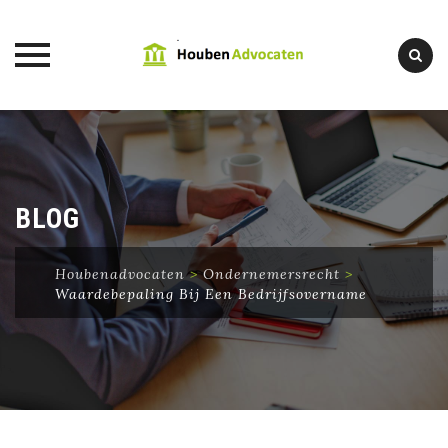
Skip
to
content
BLOG
Houbenadvocaten
>
Ondernemersrecht
>
Waardebepaling Bij Een Bedrijfsovername