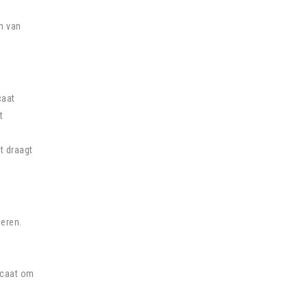
n van
caat
t
t draagt
ieren.
ocaat om