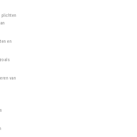
 plichten
van
ten en
 zoals
seren van
ls
m