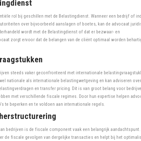
ingdienst
iële rol bij geschillen met de Belastingdienst. Wanneer een bedrijf of in
toriteiten over bijvoorbeeld aanslagen of boetes, kan de advocaat jurid
nderhandeld wordt met de Belastingdienst of dat er bezwaar- en
aat zorgt ervoor dat de belangen van de cliënt optimaal worden beharti
vraagstukken
jven steeds vaker geconfronteerd met internationale belastingvraagstuk
el nationale als internationale belastingwetgeving en kan adviseren ove
astingverdragen en transfer pricing. Dit is van groot belang voor bedrijv
hebben met verschillende fiscale regimes. Door hun expertise helpen advo
o’s te beperken en te voldoen aan internationale regels.
 herstructurering
van bedrijven is de fiscale component vaak een belangrijk aandachtspunt.
 de fiscale gevolgen van dergelijke transacties en helpt bij het optimali