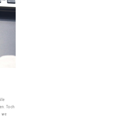
lle
en. Toch
n we