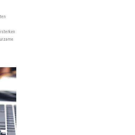
sten
ersterken
duurzame