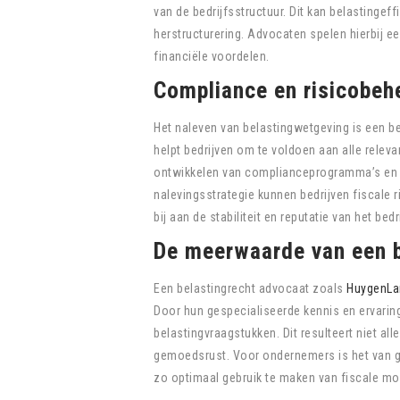
van de bedrijfsstructuur. Dit kan belastinge
herstructurering. Advocaten spelen hierbij e
financiële voordelen.
Compliance en risicobeh
Het naleven van belastingwetgeving is een b
helpt bedrijven om te voldoen aan alle releva
ontwikkelen van complianceprogramma’s en h
nalevingsstrategie kunnen bedrijven fiscale 
bij aan de stabiliteit en reputatie van het bedri
De meerwaarde van een b
Een belastingrecht advocaat zoals
HuygenLa
Door hun gespecialiseerde kennis en ervari
belastingvraagstukken. Dit resulteert niet al
gemoedsrust. Voor ondernemers is het van gr
zo optimaal gebruik te maken van fiscale mog