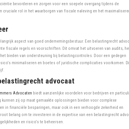
fficiëntie bevorderen en zorgen voor een soepele overgang tijdens de
en cruciale rol in het waarborgen van fiscale naleving en het maximalisere
eer
elangrijk aspect van goed ondernemingsbestuur. Een belastingrecht advo
nte fiscale regels en voorschriften. Dit omvat het uitvoeren van audits, he
et bieden van ondersteuning bij belastingcontroles. Door een gedegen
risico’s minimaliseren en boetes of juridische complicaties voorkomen. Di
jf.
elastingrecht advocaat
mmers Advocaten
biedt aanzienlijke voordelen voor bedrijven en particul
ng kunnen zij op maat gemaakte oplossingen bieden voor complexe
leen in financiële besparingen, maar ook in een verhoogde zekerheid en
oot belang om te investeren in de expertise van een belastingrecht adv
elijkheden en risico’s te beheersen.