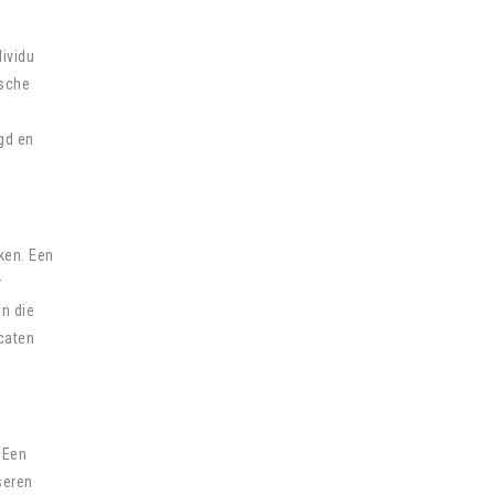
dividu
ische
gd en
ken. Een
r
en die
caten
 Een
seren