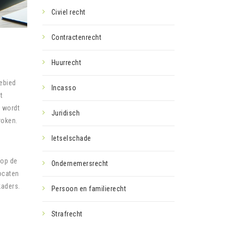
Civiel recht
Contractenrecht
Huurrecht
gebied
Incasso
t
l wordt
Juridisch
roken.
letselschade
 op de
Ondernemersrecht
vocaten
kaders.
Persoon en familierecht
Strafrecht